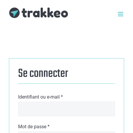
Passer
au
contenu
Se connecter
Obligatoire
Identifiant ou e-mail
*
Obligatoire
Mot de passe
*